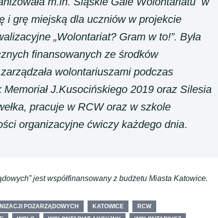
anizowała m.in. Śląskie Gale Wolontariatu w
ę i grę miejską dla uczniów w projekcie
lizacyjne „Wolontariat? Gram w to!”. Była
ecznych finansowanych ze środków
az zarządzała wolontariuszami podczas
k Memoriał J.Kusocińskiego 2019 oraz Silesia
ełka, pracuje w RCW oraz w szkole
ości organizacyjne ćwiczy każdego dnia
.
ądowych” jest współfinansowany z budżetu Miasta Katowice.
NIZACJI POZARZĄDOWYCH
KATOWICE
RCW