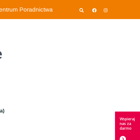
Wyszukiwanie
entrum Poradnictwa
e
a)
Wspieraj
nas za
darmo