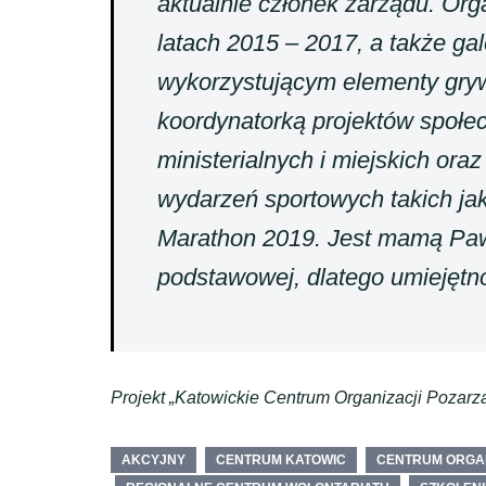
aktualnie członek zarządu. Org
latach 2015 – 2017, a także gal
wykorzystującym elementy grywa
koordynatorką projektów społ
ministerialnych i miejskich or
wydarzeń sportowych takich ja
Marathon 2019. Jest mamą Paw
podstawowej, dlatego umiejętn
Projekt „Katowickie Centrum Organizacji Pozarz
AKCYJNY
CENTRUM KATOWIC
CENTRUM ORGA