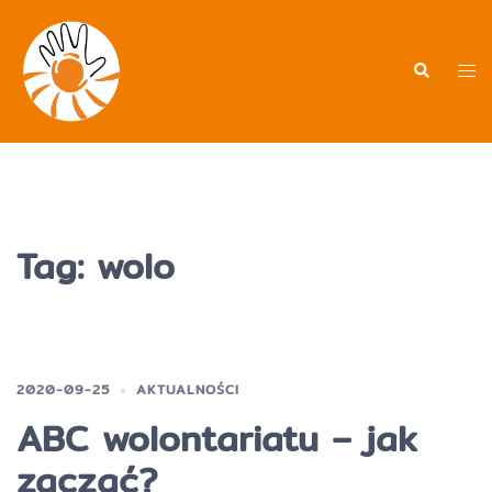
Przejdź
do
treści
Men
Wyszukiwa
prz
Tag:
wolo
2020-09-25
AKTUALNOŚCI
ABC wolontariatu – jak
zacząć?