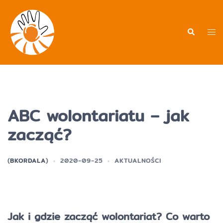
Przejdź
do
treści
Men
Wyszukiwa
prz
ABC wolontariatu – jak
zacząć?
(
BKORDALA
)
2020-09-25
AKTUALNOŚCI
Jak i gdzie zacząć wolontariat? Co warto