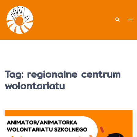
Przejdź
do
treści
Men
Wyszukiwa
prz
Tag:
regionalne centrum
wolontariatu