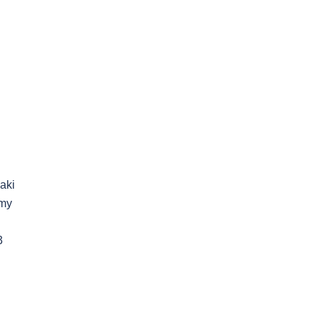
aki
amy
3