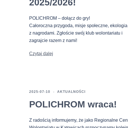
2025/2026!
POLICHROM – dołącz do gry!
Całoroczna przygoda, misje społeczne, ekologia i
z nagrodami. Zgłoście swój klub wolontariatu i
zagrajcie razem z nami!
Czytaj dalej
2025-07-10
AKTUALNOŚCI
POLICHROM wraca!
Z radością informujemy, że jako Regionalne Cen
Wolontariatu w Katowicach rozpoczynamy kolej