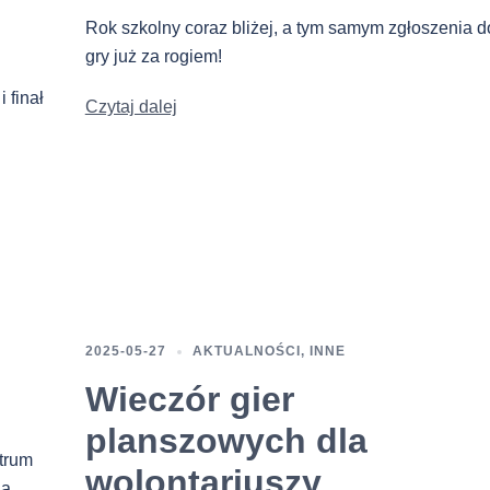
Rok szkolny coraz bliżej, a tym samym zgłoszenia d
gry już za rogiem!
 finał
Czytaj dalej
2025-05-27
AKTUALNOŚCI
,
INNE
Wieczór gier
planszowych dla
trum
wolontariuszy
ną