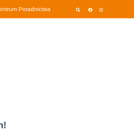
Wyszukiwanie
entrum Poradnictwa
m!