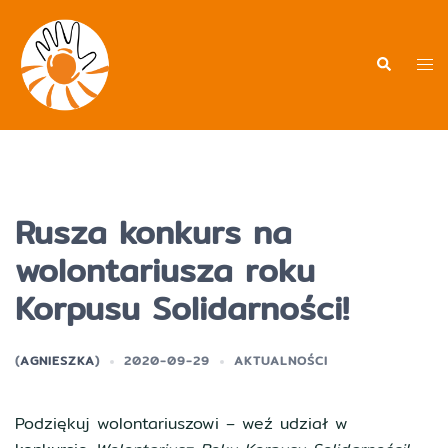
Przejdź
do
treści
Men
Wyszukiwa
prz
Rusza konkurs na
wolontariusza roku
Korpusu Solidarności!
(
AGNIESZKA
)
2020-09-29
AKTUALNOŚCI
Podziękuj wolontariuszowi – weź udział w