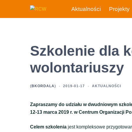
Przejdź
Aktualności
Projekty
do
treści
Szkolenie dla 
wolontariuszy
(
BKORDALA
)
2019-01-17
AKTUALNOŚCI
Zapraszamy do udziału w dwudniowym szkoleni
12-13 marca 2019 r. w Centrum Organizacji Po
Celem szkolenia
jest kompleksowe przygotowan