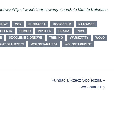
ądowych” jest współfinansowany z budżetu Miasta Katowice.
IKAT
COP
FUNDACJA
HOSPICJUM
KATOWICE
OFERTA
POMOC
POSIŁEK
PRACA
RCW
E
SZKOLENIE 2 DNIOWE
TRENING
WARSZTATY
WOLO
IAT DLA DZIECI
WOLONTARIUSZA
WOLONTARIUSZE
Fundacja Rzecz Społeczna –
wolontariat