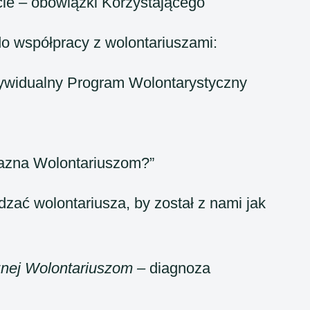
cie – obowiązki Korzystającego
 współpracy z wolontariuszami:
dywidualny Program Wolontarystyczny
azna Wolontariuszom?”
zać wolontariusza, by został z nami jak
znej Wolontariuszom –
diagnoza