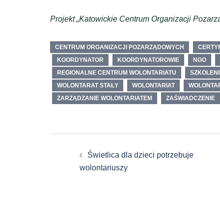
Projekt „Katowickie Centrum Organizacji Pozarz
CENTRUM ORGANIZACJI POZARZĄDOWYCH
CERTYF
KOORDYNATOR
KOORDYNATOROWIE
NGO
REGIONALNE CENTRUM WOLONTARIATU
SZKOLENI
WOLONTARAT STAŁY
WOLONTARIAT
WOLONTAR
ZARZĄDZANIE WOLONTARIATEM
ZAŚWIADCZENIE
Zobacz
Świetlica dla dzieci potrzebuje
wpisy
wolontariuszy