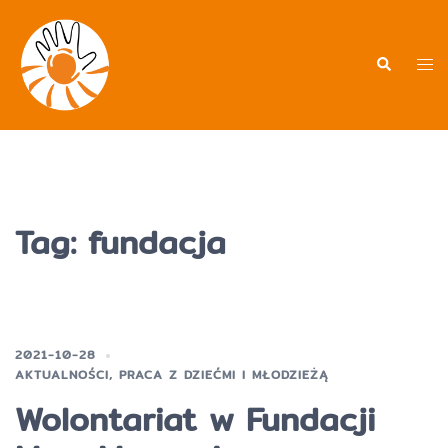
Przejdź
do
treści
Men
Wyszukiwa
prz
Tag:
fundacja
2021-10-28
AKTUALNOŚCI
,
PRACA Z DZIEĆMI I MŁODZIEŻĄ
Wolontariat w Fundacji