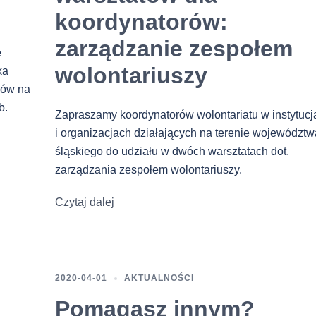
koordynatorów:
zarządzanie zespołem
e
wolontariuszy
ka
bów na
b.
Zapraszamy koordynatorów wolontariatu w instytucj
i organizacjach działających na terenie województw
śląskiego do udziału w dwóch warsztatach dot.
zarządzania zespołem wolontariuszy.
Czytaj dalej
2020-04-01
AKTUALNOŚCI
Pomagasz innym?