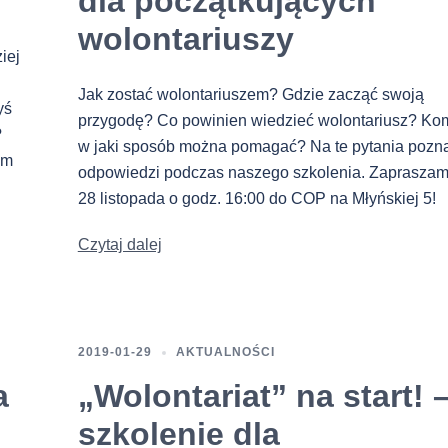
dla początkujących
wolontariuszy
iej
Jak zostać wolontariuszem? Gdzie zacząć swoją
yś
przygodę? Co powinien wiedzieć wolontariusz? Kom
?
w jaki sposób można pomagać? Na te pytania pozn
ym
odpowiedzi podczas naszego szkolenia. Zaprasza
28 listopada o godz. 16:00 do COP na Młyńskiej 5!
Czytaj dalej
2019-01-29
AKTUALNOŚCI
a
„Wolontariat” na start! 
szkolenie dla