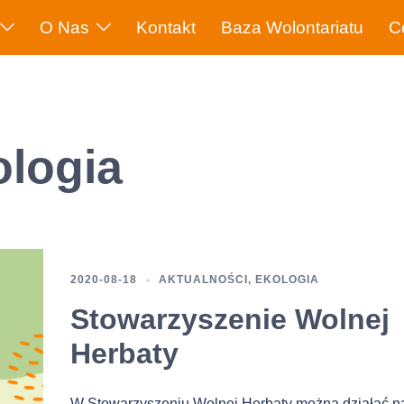
O Nas
Kontakt
Baza Wolontariatu
C
ologia
2020-08-18
AKTUALNOŚCI
,
EKOLOGIA
Stowarzyszenie Wolnej
Herbaty
W Stowarzyszeniu Wolnej Herbaty można działać n