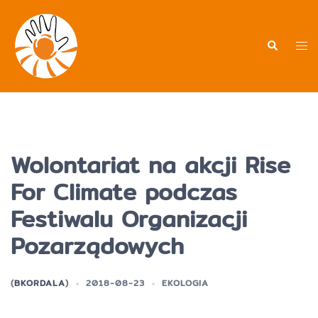
Przejdź
do
treści
Men
Wyszukiwa
prz
Wolontariat na akcji Rise
For Climate podczas
Festiwalu Organizacji
Pozarządowych
(
BKORDALA
)
2018-08-23
EKOLOGIA