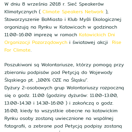
W dniu 8 września 2018 r. Sieć Speakerów
Klimatycznych (
Climate Speakers Network
),
Stowarzyszenie BoMiasto i Klub Myśli Ekologicznej
organizują na Rynku w Katowicach w godzinach
11.00-16.00 imprezę w ramach
Katowickich Dni
Organizacji Pozarządowych
i światowej akcji
Rise
For Climate
.
Poszukiwani są Wolontariusze, którzy pomogą przy
zbieraniu podpisów pod Petycją do Wojewody
Śląskiego pt. „100% OZE na Śląsku”.
Dyżury 2-osobowych grup Wolontariuszy rozpoczną
się o godz. 11.00 (godziny dyżurów: 11.00-13.00,
13.00-14.30 i 14.30-16.00
) i zakończą o godz.
16.00, kiedy to wszystkie obecne na katowickim
Rynku osoby zostaną uwiecznione na wspólnej
fotografii, a zebrane pod Petycją podpisy zostaną