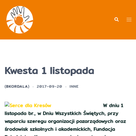
Przejdź
do
treści
Men
Wyszukiwa
prz
Kwesta 1 listopada
(
BKORDALA
)
2017-09-20
INNE
W dniu 1
listopada br., w Dniu Wszystkich Świętych, przy
wsparciu szeregu organizacji pozarządowych oraz
środowisk szkolnych i akademickich, Fundacja