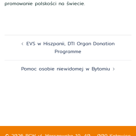
promowanie polskości na świecie.
Zobacz
EVS w Hiszpanii, DTI Organ Donation
wpisy
Programme
Pomoc osobie niewidomej w Bytomiu
© 2026 RCW ul. Warszawska 19, 40 - 009 Katowice