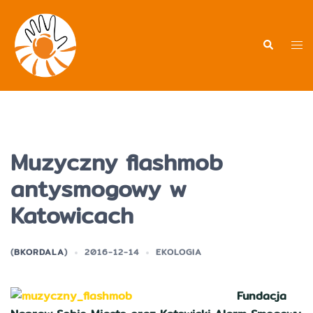
Przejdź
do
treści
Men
Wyszukiwa
prz
Muzyczny flashmob
antysmogowy w
Katowicach
(
BKORDALA
)
2016-12-14
EKOLOGIA
Fundacja