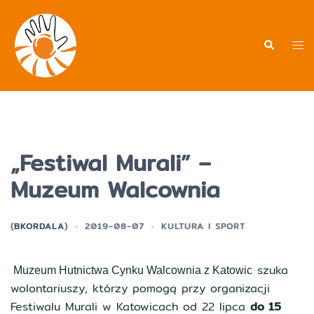
Przejdź
do
treści
Men
Wyszukiwa
prz
„Festiwal Murali” –
Muzeum Walcownia
(
BKORDALA
)
2019-08-07
KULTURA I SPORT
szuka
Muzeum Hutnictwa Cynku Walcownia z Katowic
wolontariuszy, którzy pomogą przy organizacji
Festiwalu Murali w Katowicach od 22 lipca
do 15