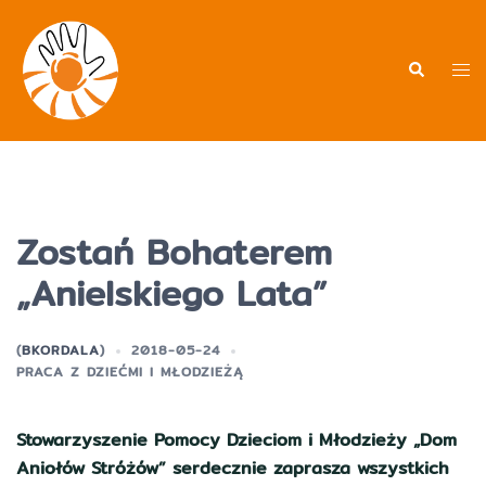
Przejdź
do
treści
Men
Wyszukiwa
prz
Zostań Bohaterem
„Anielskiego Lata”
(
BKORDALA
)
2018-05-24
PRACA Z DZIEĆMI I MŁODZIEŻĄ
Stowarzyszenie Pomocy Dzieciom i Młodzieży „Dom
Aniołów Stróżów” serdecznie zaprasza wszystkich