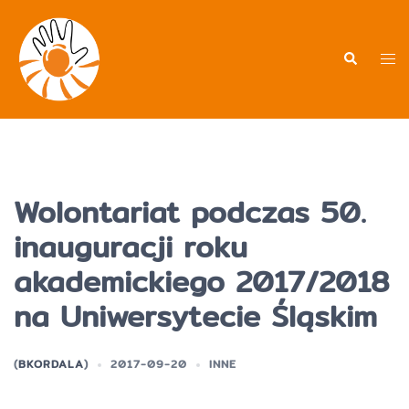
Przejdź
do
treści
Men
Wyszukiwa
prz
Wolontariat podczas 50.
inauguracji roku
akademickiego 2017/2018
na Uniwersytecie Śląskim
(
BKORDALA
)
2017-09-20
INNE