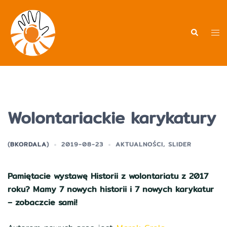
Przejdź
do
treści
Men
Wyszukiwa
prz
Wolontariackie karykatury
(
BKORDALA
)
2019-08-23
AKTUALNOŚCI
,
SLIDER
Pamiętacie wystawę Historii z wolontariatu z 2017
roku? Mamy 7 nowych historii i 7 nowych karykatur
– zobaczcie sami!