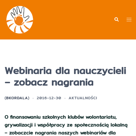
Przejdź
do
treści
Men
Wyszukiwa
prz
Webinaria dla nauczycieli
– zobacz nagrania
(
BKORDALA
)
2016-12-30
AKTUALNOŚCI
O finansowaniu szkolnych klubów wolontariatu,
grywalizacji i współpracy ze społecznością lokalną
– zobaczcie nagrania naszych webinariów dla