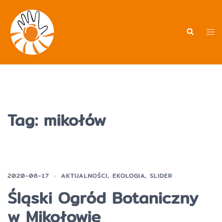
Przejdź
do
treści
Men
Wyszukiwa
prz
Tag:
mikołów
2020-06-17
AKTUALNOŚCI
,
EKOLOGIA
,
SLIDER
Śląski Ogród Botaniczny
w Mikołowie