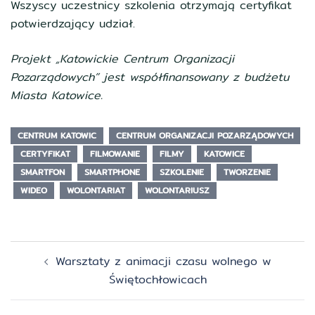
Wszyscy uczestnicy szkolenia otrzymają certyfikat
potwierdzający udział.
Projekt „Katowickie Centrum Organizacji
Pozarządowych” jest współfinansowany z budżetu
Miasta Katowice.
CENTRUM KATOWIC
CENTRUM ORGANIZACJI POZARZĄDOWYCH
CERTYFIKAT
FILMOWANIE
FILMY
KATOWICE
SMARTFON
SMARTPHONE
SZKOLENIE
TWORZENIE
WIDEO
WOLONTARIAT
WOLONTARIUSZ
Zobacz
Warsztaty z animacji czasu wolnego w
wpisy
Świętochłowicach