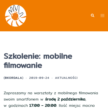
Przejdź
do
treści
Men
Wyszukiwa
prz
Szkolenie: mobilne
filmowanie
(
BKORDALA
)
2019-09-24
AKTUALNOŚCI
Zapraszamy na warsztaty z mobilnego filmowania
swoim smartfonem w
środę 2 października
,
w godzinach
17:00 – 20:00
. Ilość miejsc mocno