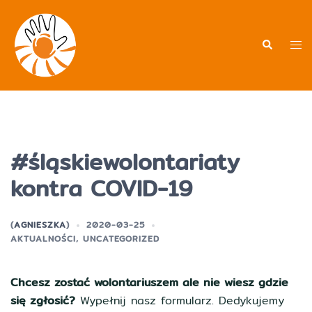
Przejdź
do
treści
Men
Wyszukiwa
prz
#śląskiewolontariaty
kontra COVID-19
(
AGNIESZKA
)
2020-03-25
AKTUALNOŚCI
,
UNCATEGORIZED
Chcesz zostać wolontariuszem ale nie wiesz gdzie
się zgłosić?
Wypełnij nasz formularz. Dedykujemy