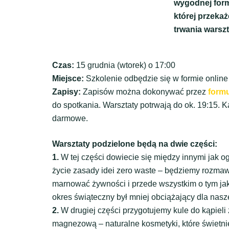
wygodnej form
której przeka
trwania warsz
Czas:
15 grudnia (wtorek) o 17:00
Miejsce:
Szkolenie odbędzie się w formie online
Zapisy:
Zapisów można dokonywać przez
formu
do spotkania. Warsztaty potrwają do ok. 19:15. K
darmowe.
Warsztaty podzielone będą na dwie części:
1.
W tej części dowiecie się między innymi jak
życie zasady idei zero waste – będziemy rozmaw
marnować żywności i przede wszystkim o tym jaki
okres świąteczny był mniej obciążający dla nasze
2.
W drugiej części przygotujemy kule do kąpieli
magnezową – naturalne kosmetyki, które świetn