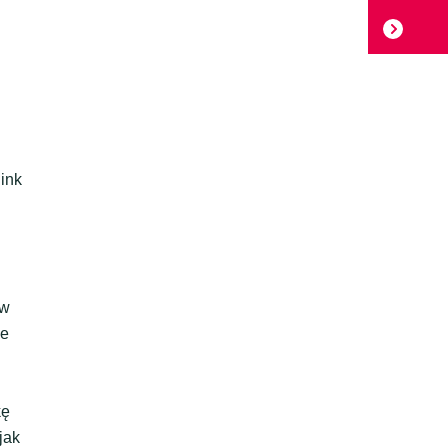
ink
 w
ie
kę
jak