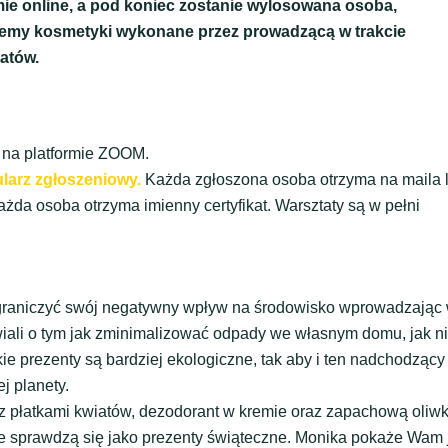
ie online, a pod koniec zostanie wylosowana osoba,
żemy kosmetyki wykonane przez prowadzącą w trakcie
tatów.
 na platformie ZOOM.
larz zgłoszeniowy.
Każda zgłoszona osoba otrzyma na maila l
ażda osoba otrzyma imienny certyfikat. Warsztaty są w pełni
 ograniczyć swój negatywny wpływ na środowisko wprowadzając
iali o tym jak zminimalizować odpady we własnym domu, jak n
e prezenty są bardziej ekologiczne, tak aby i ten nadchodzący
j planety.
 z płatkami kwiatów, dezodorant w kremie oraz zapachową oliw
ie sprawdzą się jako prezenty świąteczne. Monika pokaże Wam 