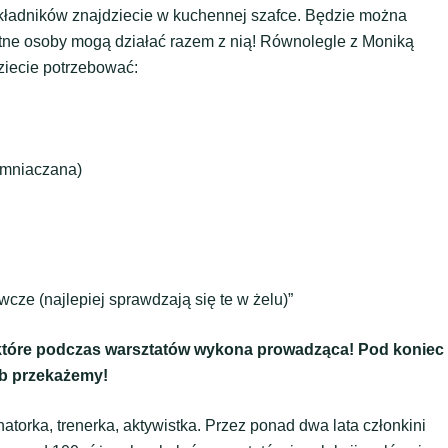
składników znajdziecie w kuchennej szafce. Będzie można
hętne osoby mogą działać razem z nią! Równolegle z Moniką
ziecie potrzebować:
iemniaczana)
wcze (najlepiej sprawdzają się te w żelu)”
które podczas warsztatów wykona prowadząca! Pod koniec
ub przekażemy!
atorka, trenerka, aktywistka. Przez ponad dwa lata członkini