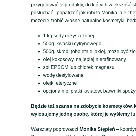
przygotować te produkty, do których większość 
posłuchać i popatrzeć jak robi to Monika, ale c
możecie zrobić własne naturalne kosmetyki, będ
1 kg sody oczyszczonej
500g. kwasku cytrynowego
500g. skrobi (obojętnie jakiej, może być z
olej kokosowy, najlepiej nierafinowany
sól EPSOM lub chlorek magnezu
wodę destylowaną
olejki eteryczne
opcjonalnie: płatki kwiatów, barwniki spoży
Będzie też szansa na zdobycie kosmetyków, 
wylosujemy jedną osobę, której je wyślemy l
Warsztaty poprowadzi
Monika Stępień
– koordyn