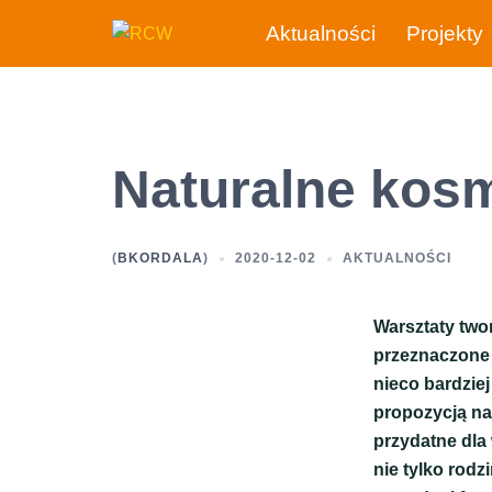
Przejdź
Aktualności
Projekty
do
treści
Naturalne kos
(
BKORDALA
)
2020-12-02
AKTUALNOŚCI
Warsztaty two
przeznaczone 
nieco bardzie
propozycją na
przydatne dla
nie tylko rodz