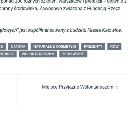
ponad 100 różnych szkoleń, warsztatów i prelekcji – głównie z
 ochrony środowiska. Zawodowo związana z Fundacją Rzecz
ądowych” jest współfinansowany z budżetu Miasta Katowice.
CE
NATURA
NATURALNE KOSMETYKI
PREZENTY
RCW
ARIUSZ
WOLONTARIUSZKA
ZERO WASTE
Miejsce Przyjazne Wolontariuszom