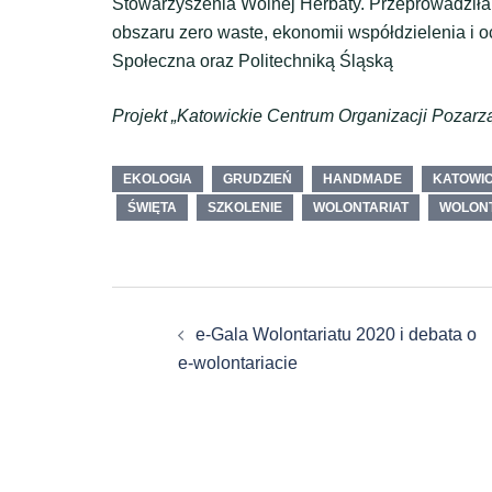
Stowarzyszenia Wolnej Herbaty. Przeprowadziła 
obszaru zero waste, ekonomii współdzielenia i
Społeczna oraz Politechniką Śląską
Projekt „Katowickie Centrum Organizacji Pozarz
EKOLOGIA
GRUDZIEŃ
HANDMADE
KATOWI
ŚWIĘTA
SZKOLENIE
WOLONTARIAT
WOLONT
Zobacz
e-Gala Wolontariatu 2020 i debata o
wpisy
e-wolontariacie