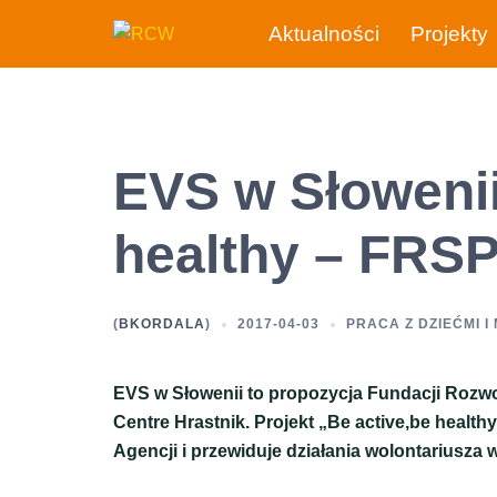
Przejdź
Aktualności
Projekty
do
treści
EVS w Słowenii
healthy – FRS
(
BKORDALA
)
2017-04-03
PRACA Z DZIEĆMI I
EVS w Słowenii to propozycja Fundacji Rozwo
Centre Hrastnik. Projekt „Be active,be healt
Agencji i przewiduje działania wolontariusza w