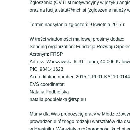
Zgłoszenia (CV i list motywacyjny w języku angi
oraz na lucija.staut@mch.si (zgłoszenie należy 
Termin nadsyłania zgłoszeń: 9 kwietnia 2017 r.
W treści wiadomości mailowej prosimy dodać:
Sending organization: Fundacja Rozwoju Społe
Acronym: FRSP
Adress: Warszawska 6, 311 room, 40-006 Katowi
PIC: 934141623
Accreditation number: 2015-1-PL01-KA110-014
EVS coordinator:
Natalia Podbielska
natalia.podbielska@frsp.eu
Mamy dla Was propozycję pracy w Młodzieżowym
prowadzenie różnego rodzaju warsztatów dla o
w Hrastniku. Warsztaty o różnorodności kuchni