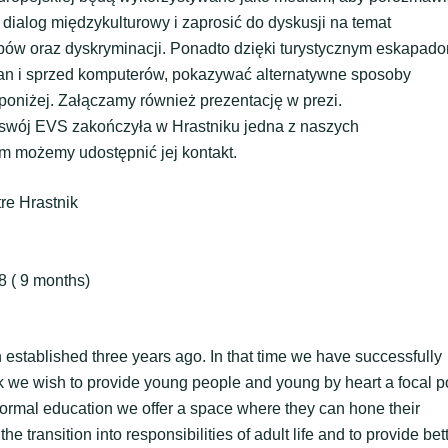
dialog międzykulturowy i zaprosić do dyskusji na temat
ypów oraz dyskryminacji. Ponadto dzięki turystycznym eskapad
ian i sprzed komputerów, pokazywać alternatywne sposoby
oniżej. Załączamy również prezentację w prezi.
swój EVS zakończyła w Hrastniku jedna z naszych
m możemy udostępnić jej kontakt.
re Hrastnik
8 ( 9 months)
n established three years ago. In that time we have successfully
rk we wish to provide young people and young by heart a focal p
 informal education we offer a space where they can hone their
he transition into responsibilities of adult life and to provide bet