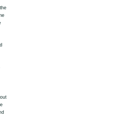
 the
ome
e
ed
e
bout
we
ind