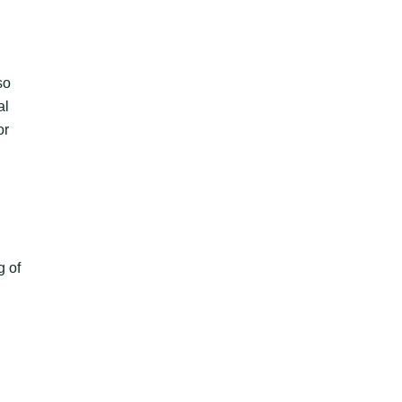
so
al
or
g of