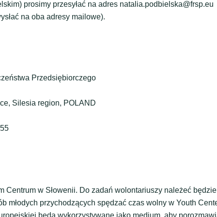
elskim) prosimy przesyłać na adres natalia.podbielska@frsp.eu
wysłać na oba adresy mailowe).
czeństwa Przedsiębiorczego
ce, Silesia region, POLAND
455
 Centrum w Słowenii. Do zadań wolontariuszy należeć będzie
sób młodych przychodzących spędzać czas wolny w Youth Cent
 europejskiej będą wykorzystywane jako medium, aby porozmaw