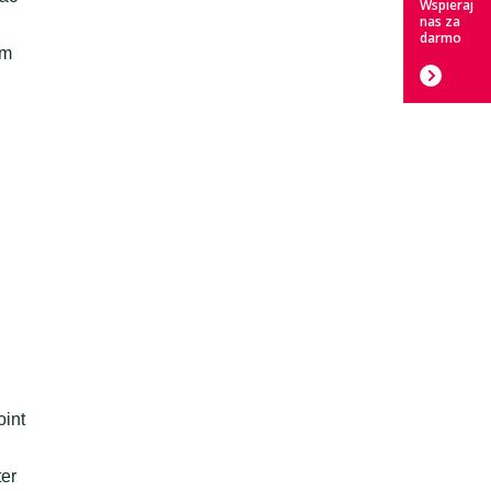
Wspieraj
nas za
darmo
om
oint
ter