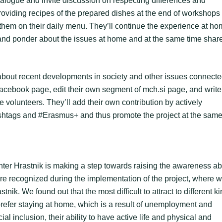
ialogue and invite discussion on respecting differences and
oviding recipes of the prepared dishes at the end of workshops
e them on their daily menu. They’ll continue the experience at h
and ponder about the issues at home and at the same time shar
 about recent developments in society and other issues connect
 Facebook page, edit their own segment of mch.si page, and write
he volunteers. They’ll add their own contribution by actively
htags and #Erasmus+ and thus promote the project at the sam
enter Hrastnik is making a step towards raising the awareness a
ere recognized during the implementation of the project, where 
tnik. We found out that the most difficult to attract to different k
 prefer staying at home, which is a result of unemployment and
ial inclusion, their ability to have active life and physical and