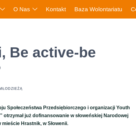
O Nas
Kontakt
Baza Wolontariatu
C
, Be active-be
P
 MŁODZIEŻĄ
ju Społeczeństwa Przedsiębiorczego i organizacji Youth
hy” otrzymał już dofinansowanie w słoweńskiej Narodowej
 mieście Hrastnik, w Słowenii.