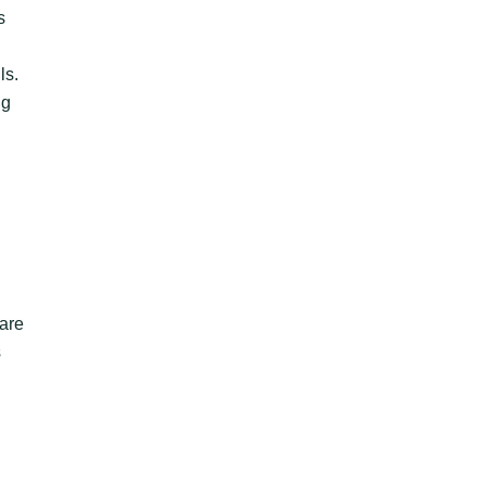
s
ls.
ng
 are
s