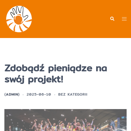
Przejdź
do
treści
Men
Wyszukiwa
prz
Zdobądź pieniądze na
swój projekt!
(
ADMIN
)
2025-06-10
BEZ KATEGORII