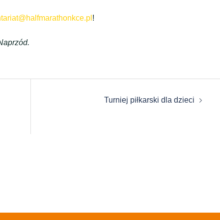
tariat@halfmarathonkce.pl
!
Naprzód.
Turniej piłkarski dla dzieci