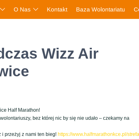
O Nas
Kontakt
Baza Wolontariatu
C
dczas Wizz Air
wice
ice Half Marathon!
wolontariuszy, bez której nic by się nie udało – czekamy na
 i przeżyj z nami ten bieg!
https://www.halfmarathonkce.pl/strefa