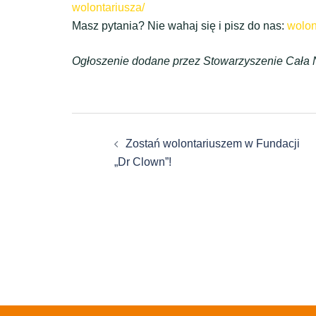
wolontariusza/
Masz pytania? Nie wahaj się i pisz do nas:
wolon
Ogłoszenie dodane przez Stowarzyszenie Cała 
Zobacz
Zostań wolontariuszem w Fundacji
wpisy
„Dr Clown”!