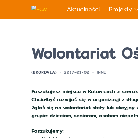
Przejdź
Aktualności
Projekty
do
treści
Wolontariat O
(
BKORDALA
)
2017-01-02
INNE
Poszukujesz miejsca w Katowicach z szerok
Chciałbyś rozwijać się w organizacji z dłu
Zgłoś się na wolontariat stały lub akcyjny
grupie: dzieciom, seniorom, osobom niepe
Poszukujemy: