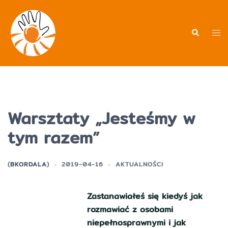
Przejdź
do
treści
Men
Wyszukiwa
prz
Warsztaty „Jesteśmy w
tym razem”
(
BKORDALA
)
2019-04-16
AKTUALNOŚCI
Zastanawiałeś się kiedyś jak
rozmawiać z osobami
niepełnosprawnymi i jak