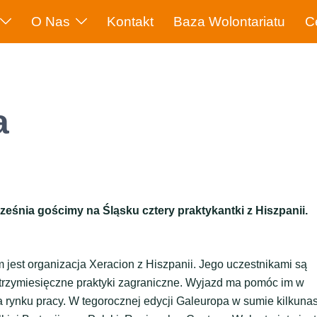
O Nas
Kontakt
Baza Wolontariatu
C
a
eśnia gościmy na Śląsku cztery praktykantki z Hiszpanii.
em jest organizacja Xeracion z Hiszpanii. Jego uczestnikami są
a trzymiesięczne praktyki zagraniczne. Wyjazd ma pomóc im w
a rynku pracy. W tegorocznej edycji Galeuropa w sumie kilkuna