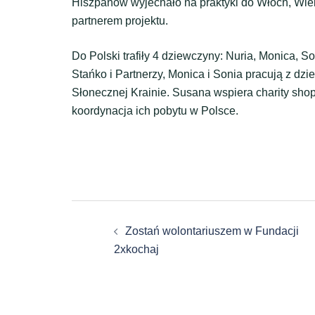
Hiszpanów wyjechało na praktyki do Włoch, Wielk
partnerem projektu.
Do Polski trafiły 4 dziewczyny: Nuria, Monica, 
Stańko i Partnerzy, Monica i Sonia pracują z dz
Słonecznej Krainie. Susana wspiera charity sh
koordynacja ich pobytu w Polsce.
Zobacz
Zostań wolontariuszem w Fundacji
wpisy
2xkochaj