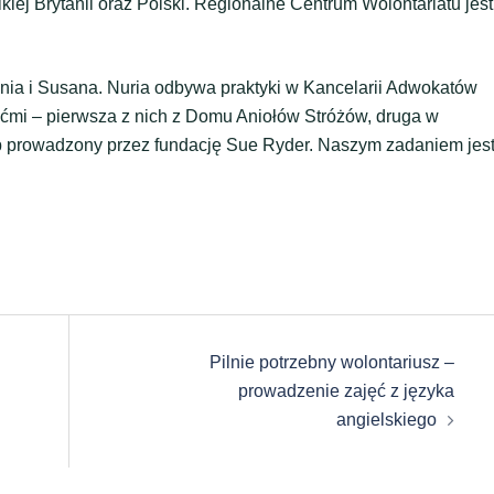
iej Brytanii oraz Polski. Regionalne Centrum Wolontariatu jest
Sonia i Susana. Nuria odbywa praktyki w Kancelarii Adwokatów
iećmi – pierwsza z nich z Domu Aniołów Stróżów, druga w
op prowadzony przez fundację Sue Ryder. Naszym zadaniem jes
Pilnie potrzebny wolontariusz –
prowadzenie zajęć z języka
angielskiego