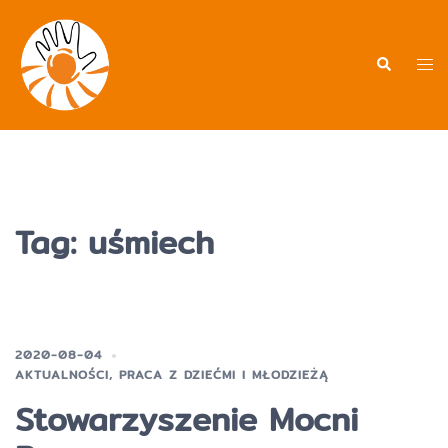
Przejdź
do
treści
Men
Wyszukiwa
prz
Tag:
uśmiech
2020-08-04
AKTUALNOŚCI
,
PRACA Z DZIEĆMI I MŁODZIEŻĄ
Stowarzyszenie Mocni