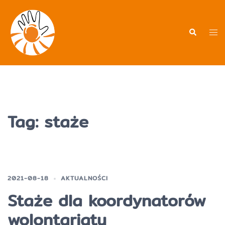
Przejdź
do
treści
Men
Wyszukiwa
prz
Tag:
staże
2021-08-18
AKTUALNOŚCI
Staże dla koordynatorów
wolontariatu