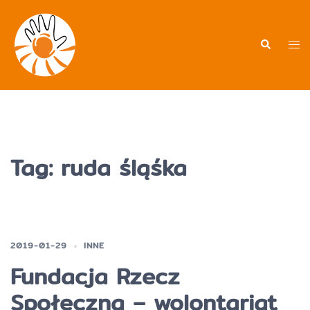
Przejdź
do
treści
Men
Wyszukiwa
prz
Tag:
ruda śląśka
2019-01-29
INNE
Fundacja Rzecz
Społeczna – wolontariat