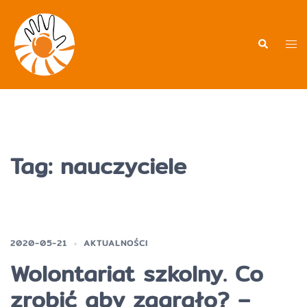
Przejdź
do
treści
Men
Wyszukiwa
prz
Tag:
nauczyciele
2020-05-21
AKTUALNOŚCI
Wolontariat szkolny. Co
zrobić aby zagrało? –