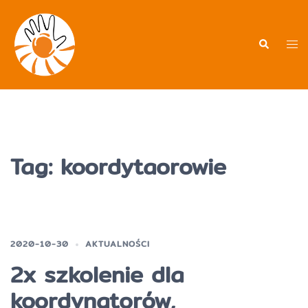
Przejdź
do
treści
Men
Wyszukiwa
prz
Tag:
koordytaorowie
2020-10-30
AKTUALNOŚCI
2x szkolenie dla
koordynatorów,