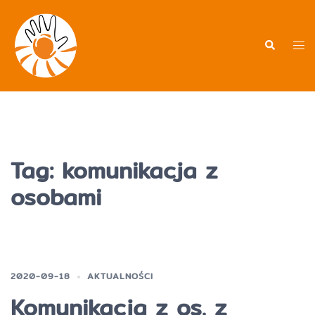
Przejdź
do
treści
Men
Wyszukiwa
prz
Tag:
komunikacja z
osobami
2020-09-18
AKTUALNOŚCI
Komunikacja z os. z