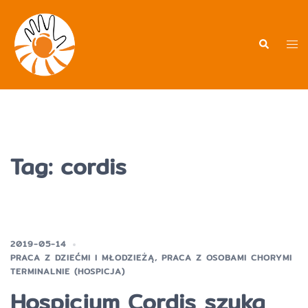
Przejdź
do
treści
Men
Wyszukiwa
prz
Tag:
cordis
2019-05-14
PRACA Z DZIEĆMI I MŁODZIEŻĄ
,
PRACA Z OSOBAMI CHORYMI
TERMINALNIE (HOSPICJA)
Hospicjum Cordis szuka