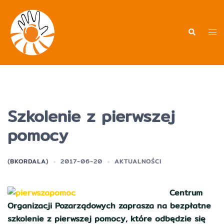
Przejdź
do
treści
Men
Wyszukiwa
prz
Szkolenie z pierwszej
pomocy
(
BKORDALA
)
2017-06-20
AKTUALNOŚCI
Centrum
Organizacji Pozarządowych zaprasza na bezpłatne
szkolenie z pierwszej pomocy, które odbędzie się