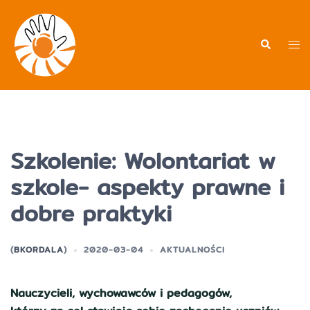
Przejdź
do
treści
Men
Wyszukiwa
prz
Szkolenie: Wolontariat w
szkole- aspekty prawne i
dobre praktyki
(
BKORDALA
)
2020-03-04
AKTUALNOŚCI
Nauczycieli, wychowawców i pedagogów,