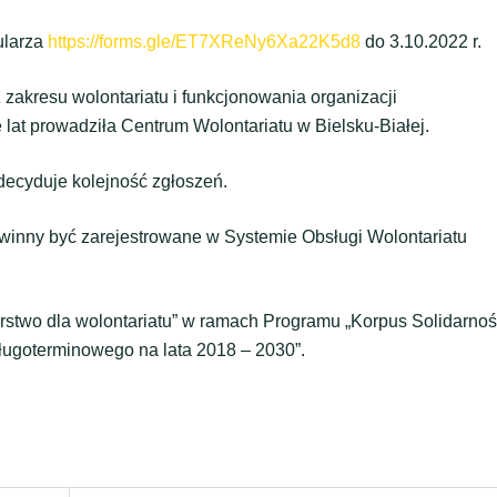
ularza
https://forms.gle/ET7XReNy6Xa22K5d8
do 3.10.2022 r.
zakresu wolontariatu i funkcjonowania organizacji
 lat prowadziła Centrum Wolontariatu w Bielsku-Białej.
 decyduje kolejność zgłoszeń.
powinny być zarejestrowane w Systemie Obsługi Wolontariatu
erstwo dla wolontariatu” w ramach Programu „Korpus Solidarnoś
ługoterminowego na lata 2018 – 2030”.