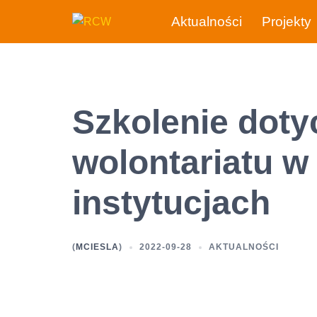
Przejdź
Aktualności
Projekty
do
treści
Szkolenie doty
wolontariatu w
instytucjach
(
MCIESLA
)
2022-09-28
AKTUALNOŚCI