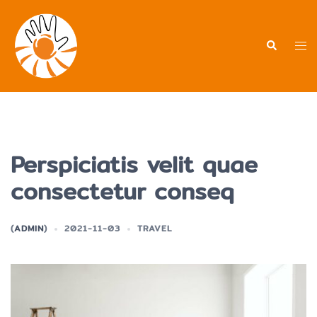
Przejdź
do
treści
Men
Wyszukiwa
prz
Perspiciatis velit quae
consectetur conseq
(
ADMIN
)
2021-11-03
TRAVEL