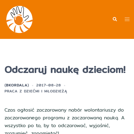
Przejdź
do
treści
Men
Wyszukiwa
prz
Odczaruj naukę dzieciom!
(
BKORDALA
)
2017-08-28
PRACA Z DZIEĆMI I MŁODZIEŻĄ
Czas ogłosić zaczarowany nabór wolontariuszy do
zaczarowanego programu z zaczarowaną nauką. A
wszystko po to, by to odczarować, wyjaśnić,
zrozumieć, zapamiętać!