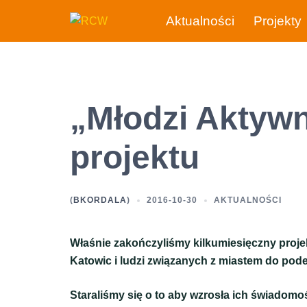
Przejdź
Aktualności
Projekty
do
treści
„Młodzi Aktyw
projektu
(
BKORDALA
)
2016-10-30
AKTUALNOŚCI
Właśnie zakończyliśmy kilkumiesięczny proje
Katowic i ludzi związanych z miastem do pod
Staraliśmy się o to aby wzrosła ich świadomo