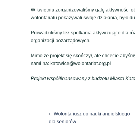
W kwietniu zorganizowaliśmy galę aktywności ob
wolontariatu pokazywali swoje działania, było d
Prowadziliśmy też spotkania aktywizujące dla ró
organizacji pozarządowych.
Mimo że projekt się skończył, ale chcecie abyśmy
nami na: katowice@wolontariat.org.pl
Projekt współfinansowany z budżetu Miasta Kat
Zobacz
Wolontariusz do nauki angielskiego
wpisy
dla seniorów