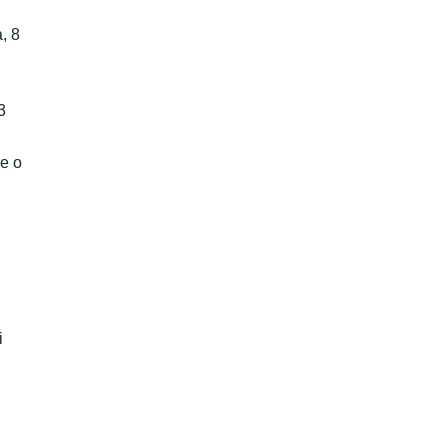
, 8
3
e o
i