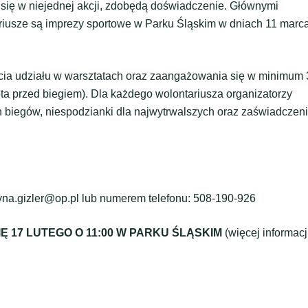
ię w niejednej akcji, zdobędą doświadczenie. Głównymi
iusze są imprezy sportowe w Parku Śląskim w dniach 11 marca
cia udziału w warsztatach oraz zaangażowania się w minimum 
ota przed biegiem). Dla każdego wolontariusza organizatorzy
 biegów, niespodzianki dla najwytrwalszych oraz zaświadczeni
a.gizler@op.pl lub numerem telefonu: 508-190-926
 17 LUTEGO O 11:00 W PARKU ŚLĄSKIM
(więcej informacj