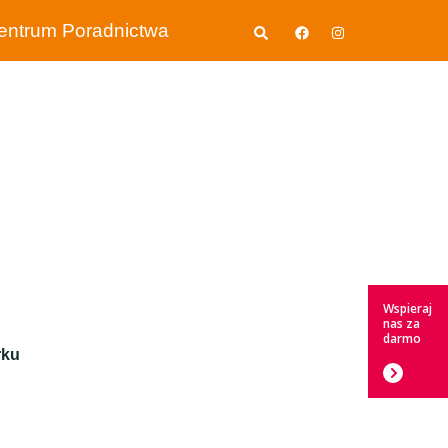
Wyszukiwanie
entrum Poradnictwa
Wspieraj
nas za
darmo
rku