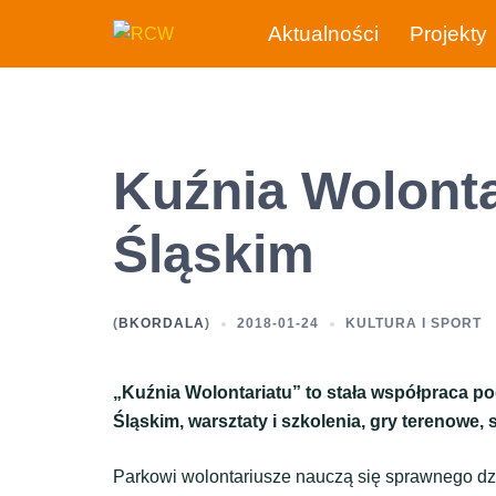
Przejdź
Aktualności
Projekty
do
treści
Kuźnia Wolonta
Śląskim
(
BKORDALA
)
2018-01-24
KULTURA I SPORT
„Kuźnia Wolontariatu” to stała współpraca 
Śląskim, warsztaty i szkolenia, gry terenowe, 
Parkowi wolontariusze nauczą się sprawnego dzi