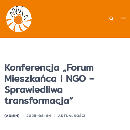
Przejdź
do
treści
Men
Wyszukiwa
prz
Konferencja „Forum
Mieszkańca i NGO –
Sprawiedliwa
transformacja”
(
ADMIN
)
2025-08-04
AKTUALNOŚCI