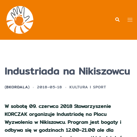
Przejdź
do
treści
Men
Wyszukiwa
prz
Industriada na Nikiszowcu
(
BKORDALA
)
2018-05-18
KULTURA I SPORT
W sobotę 09. czerwca 2018 Stowarzyszenie
KORCZAK organizuje Industriadę na Placu
Wyzwolenia w Nikiszowcu. Program jest bogaty i
odbywa się w godzinach 12.00-21.00 ale dla