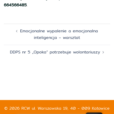
664566485
.
Zobacz
Emocjonalne wypalenie a emocjonalna
wpisy
inteligencja – warsztat
DDPS nr 5 „Opoka” potrzebuje wolontariuszy
© 2026 RCW ul. Warszawska 19, 40 - 009 Katowice