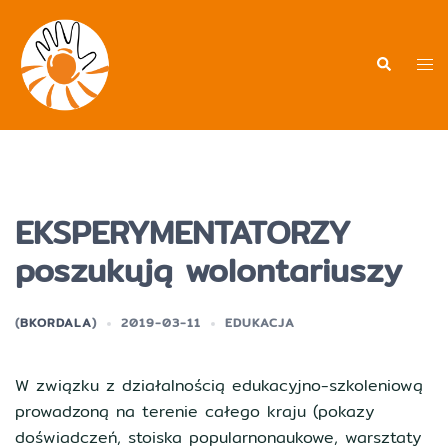
Przejdź
do
treści
Men
Wyszukiwa
prz
EKSPERYMENTATORZY
poszukują wolontariuszy
(
BKORDALA
)
2019-03-11
EDUKACJA
W związku z działalnością edukacyjno-szkoleniową
prowadzoną na terenie całego kraju (pokazy
doświadczeń, stoiska popularnonaukowe, warsztaty