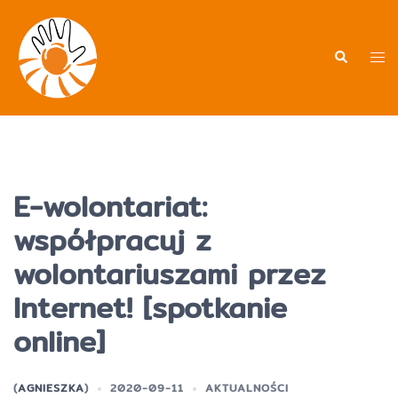
Przejdź
do
treści
Men
Wyszukiwa
prz
E-wolontariat:
współpracuj z
wolontariuszami przez
Internet! [spotkanie
online]
(
AGNIESZKA
)
2020-09-11
AKTUALNOŚCI