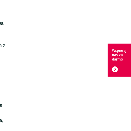
wa
h
z
Wspieraj
nas za
darmo
,
le
a
,