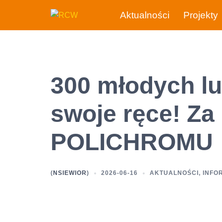
Przejdź
Aktualności
Projekty
do
treści
300 młodych lu
swoje ręce! Za
POLICHROMU
(
NSIEWIOR
)
2026-06-16
AKTUALNOŚCI
,
INFO