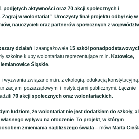
1 podjętych aktywności oraz 70 akcji społecznych i
agraj w wolontariat”. Uroczysty finał projektu odbył się w
niów, nauczycieli oraz partnerów społecznych z województ
bszary działań
i zaangażowała
15 szkół ponadpodstawowyc
y szkolne kluby wolontariatu reprezentujące m.in.
Katowice,
Siemianowice Śląskie
.
e i wyzwania związane m.in. z ekologią, edukacją konstytucyjną
anizacjami pozarządowymi i instytucjami publicznymi. Łącznie
adzili
70 akcji społecznych oraz wolontariackich
.
 ludziom, że wolontariat nie jest dodatkiem do szkoły, a
a własnego wpływu na otoczenie. To projekt, w którym
sposobem zmieniania najbliższego świata
– mówi
Marta Cieśl