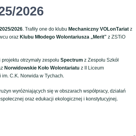
25/2026
2025/2026
. Trafiły one do klubu
Mechaniczny VOLonTariat
z
ywcu oraz
Klubu Młodego Wolontariusza „Merit”
z ZSTiO
i projektu otrzymały zespołu
Spectrum
z Zespołu Szkół
az
Norwidowskie Koło Wolontariatu
z II Liceum
i im. C.K. Norwida w Tychach.
drużyn wyróżniających się w obszarach współpracy, działań
społecznej oraz edukacji ekologicznej i konstytucyjnej.