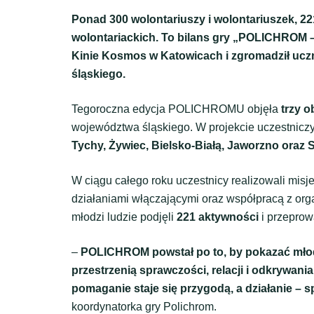
Ponad 300 wolontariuszy i wolontariuszek, 22
wolontariackich. To bilans gry „POLICHROM – Z
Kinie Kosmos w Katowicach i zgromadził ucz
śląskiego.
Tegoroczna edycja POLICHROMU objęła
trzy o
województwa śląskiego. W projekcie uczestniczył
Tychy, Żywiec, Bielsko-Białą, Jaworzno oraz 
W ciągu całego roku uczestnicy realizowali misj
działaniami włączającymi oraz współpracą z org
młodzi ludzie podjęli
221 aktywności
i przeprow
–
POLICHROM powstał po to, by pokazać młodym
przestrzenią sprawczości, relacji i odkrywani
pomaganie staje się przygodą, a działanie – 
koordynatorka gry Polichrom.