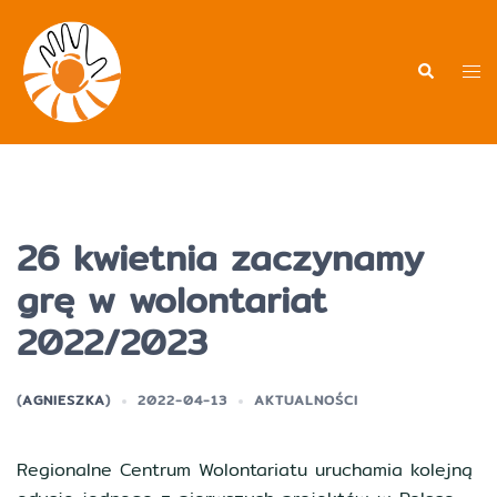
Przejdź
do
treści
Men
Wyszukiwa
prz
26 kwietnia zaczynamy
grę w wolontariat
2022/2023
(
AGNIESZKA
)
2022-04-13
AKTUALNOŚCI
Regionalne Centrum Wolontariatu uruchamia kolejną