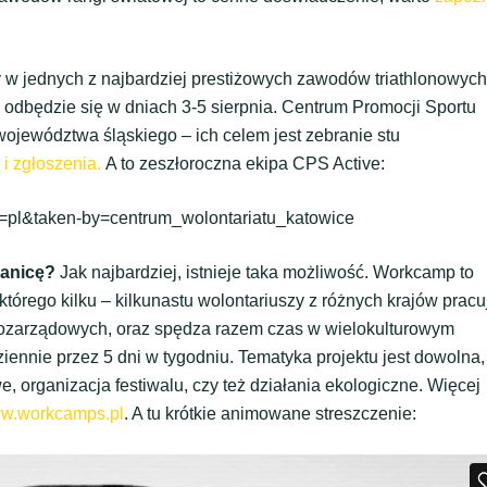
 w jednych z najbardziej prestiżowych zawodów triathlonowych
 odbędzie się w dniach 3-5 sierpnia. Centrum Promocji Sportu
 województwa śląskiego – ich celem jest zebranie stu
 i zgłoszenia.
A to zeszłoroczna ekipa CPS Active:
=pl&taken-by=centrum_wolontariatu_katowice
ranicę?
Jak najbardziej, istnieje taka możliwość. Workcamp to
tórego kilku – kilkunastu wolontariuszy z różnych krajów pracu
i pozarządowych, oraz spędza razem czas w wielokulturowym
iennie przez 5 dni w tygodniu. Tematyka projektu jest dowolna,
, organizacja festiwalu, czy też działania ekologiczne. Więcej
w.workcamps.pl
. A tu krótkie animowane streszczenie: