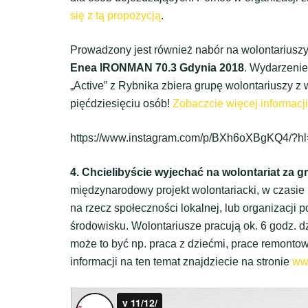
się z tą propozycją
.
Prowadzony jest również nabór na wolontariuszy
Enea IRONMAN 70.3 Gdynia 2018
. Wydarzenie
„Active” z Rybnika zbiera grupę wolontariuszy z
pięćdziesięciu osób!
Zobaczcie więcej informacji
https://www.instagram.com/p/BXh6oXBgKQ4/?hl
4. Chcielibyście wyjechać na wolontariat za g
międzynarodowy projekt wolontariacki, w czasie k
na rzecz społeczności lokalnej, lub organizacj
środowisku. Wolontariusze pracują ok. 6 godz. dz
może to być np. praca z dziećmi, prace remontowe
informacji na ten temat znajdziecie na stronie
ww