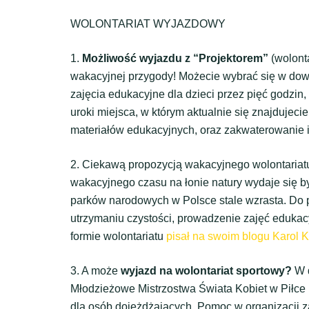
WOLONTARIAT WYJAZDOWY
1.
Możliwość wyjazdu z “Projektorem”
(wolonta
wakacyjnej przygody! Możecie wybrać się w dow
zajęcia edukacyjne dla dzieci przez pięć godzin
uroki miejsca, w którym aktualnie się znajdujec
materiałów edukacyjnych, oraz zakwaterowanie 
2. Ciekawą propozycją wakacyjnego wolontariatu
wakacyjnego czasu na łonie natury wydaje się b
parków narodowych w Polsce stale wzrasta. Do
utrzymaniu czystości, prowadzenie zajęć edukacy
formie wolontariatu
pisał na swoim blogu Karol 
3. A może
wyjazd na wolontariat sportowy?
W d
Młodzieżowe Mistrzostwa Świata Kobiet w Piłce
dla osób dojeżdżających. Pomoc w organizacji 