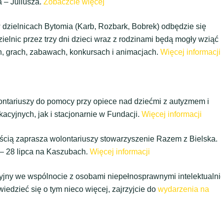
 – Juliusza.
Zobaczcie więcej
w dzielnicach Bytomia (Karb, Rozbark, Bobrek) odbędzie się
zielnic przez trzy dni dzieci wraz z rodzinami będą mogły wziąć
h, grach, zabawach, konkursach i animacjach.
Więcej informacji
ntariuszy do pomocy przy opiece nad dziećmi z autyzmem i
cyjnych, jak i stacjonarnie w Fundacji.
Więcej informacji
ścią zaprasza wolontariuszy stowarzyszenie Razem z Bielska.
 – 28 lipca na Kaszubach.
Więcej informacji
jny we wspólnocie z osobami niepełnosprawnymi intelektualn
wiedzieć się o tym nieco więcej, zajrzyjcie do
wydarzenia na