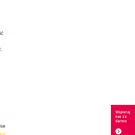
ić
,
Wspieraj
nas za
darmo
nie
nać