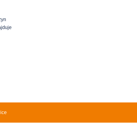
zyn
jduje
ice